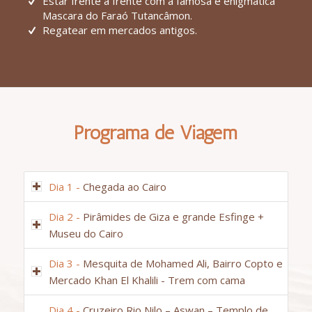
Estar frente a frente com a famosa e enigmática
Mascara do Faraó Tutancâmon.
Regatear em mercados antigos.
Programa de Viagem
Dia 1 -
Chegada ao Cairo
Dia 2 -
Pirâmides de Giza e grande Esfinge +
Museu do Cairo
Dia 3 -
Mesquita de Mohamed Ali, Bairro Copto e
Mercado Khan El Khalili - Trem com cama
Dia 4 -
Cruzeiro Rio Nilo – Aswan – Templo de