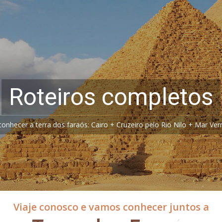
Hospedagem
Em hotéis e cruzeiros 5 estrelas
Viaje conosco e vamos conhecer juntos a