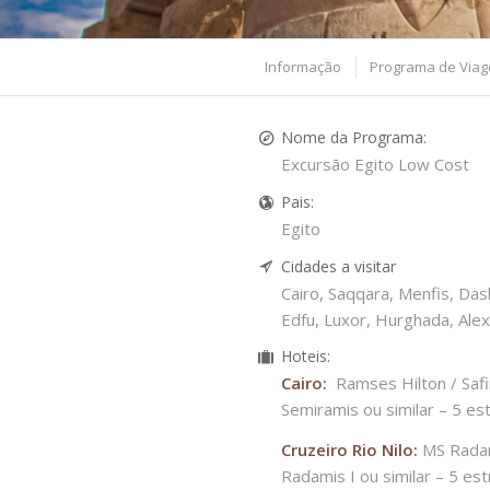
Informação
Programa de Via
Nome da Programa:
Excursão Egito Low Cost
Pais:
Egito
Cidades a visitar
Cairo, Saqqara, Menfis, D
Edfu, Luxor, Hurghada, Alex
Hoteis:
Cairo:
Ramses Hilton / Safir
Semiramis ou similar – 5 es
Cruzeiro Rio Nilo:
MS Radam
Radamis I ou similar – 5 est