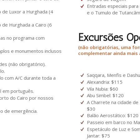
Entradas especiais para
o de Luxor a Hurghada (4
e o Tumulo de Tutancâm
 de Hurghada a Cairo (6
Excursões Op
das no programa com
(não obrigatórias, uma fo
plos e monumentos inclusos
complementar ainda mais 
es (não obrigatório).
lo.
Saqqara, Menfis e Dashu
do com A/C durante toda a
Alexandria: $115
Vila Nubia: $60
al em português.
Abu Simbel: $120
rto do Cairo por nossos
A Charrete na cidade de 
$30
so de emergência.
Balão Aerostático: $120
Passeio em barco no Mar
Espetáculo de Luz e Som
Jantar: $75