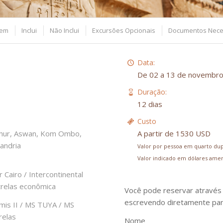
gem
Inclui
Não Inclui
Excursões Opcionais
Documentos Nece
Data:
De 02 a 13 de novembr
Duração:
12 dias
Custo
ashur, Aswan, Kom Ombo,
A partir de 1530 USD
andria
Valor por pessoa em quarto dup
Valor indicado em dólares amer
 Cairo / Intercontinental
trelas econômica
Você pode reservar através 
escrevendo diretamente pa
is II / MS TUYA / MS
relas
Nome