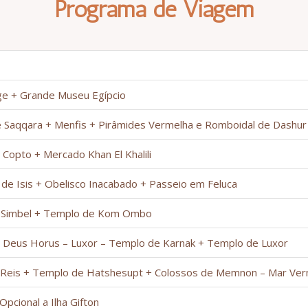
Programa de Viagem
ge + Grande Museu Egípcio
de Saqqara + Menfis + Pirâmides Vermelha e Romboidal de Dashur
Copto + Mercado Khan El Khalili
 de Isis + Obelisco Inacabado + Passeio em Feluca
bu Simbel + Templo de Kom Ombo
do Deus Horus – Luxor – Templo de Karnak + Templo de Luxor
dos Reis + Templo de Hatshesupt + Colossos de Memnon – Mar Ve
pcional a Ilha Gifton