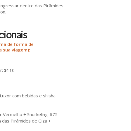
 ingressar dentro das Pirâmides
on.
cionais
rma de forma de
a sua viagem):
r: $110
Luxor com bebidas e shisha :
 Vermelho + Snorkeling: $75
 das Pirâmides de Giza +