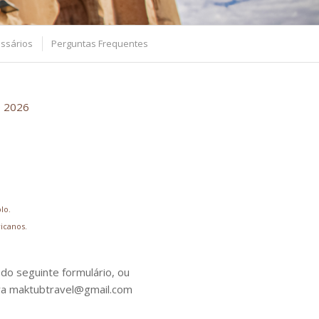
ssários
Perguntas Frequentes
o 2026
lo.
icanos.
do seguinte formulário, ou
ra maktubtravel@gmail.com