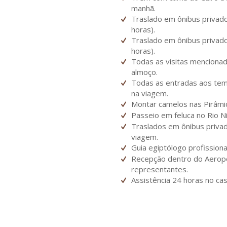
manhã.
Traslado em ônibus privad
horas).
Traslado em ônibus privado
horas).
Todas as visitas menciona
almoço.
Todas as entradas aos tem
na viagem.
Montar camelos nas Pirâmid
Passeio em feluca no Rio Ni
Traslados em ônibus priva
viagem.
Guia egiptólogo profission
Recepção dentro do Aeropo
representantes.
Assistência 24 horas no ca