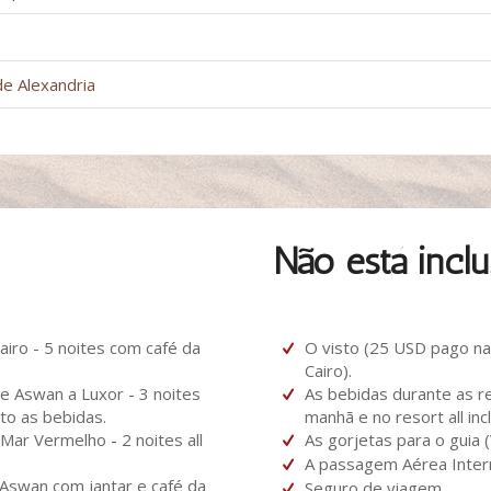
de Alexandria
Não está inclu
iro - 5 noites com café da
O visto (25 USD pago n
Cairo).
 Aswan a Luxor - 3 noites
As bebidas durante as re
o as bebidas.
manhã e no resort all incl
ar Vermelho - 2 noites all
As gorjetas para o guia
A passagem Aérea Intern
Aswan com jantar e café da
Seguro de viagem