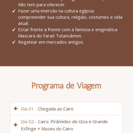
Nilo tem para oferecer.
Fazer uma imersão na cultura egípcia:
compreender sua cultura, religião, costumes e vida
atual.
Estar frente a frente com a famosa e enigmática
Mascara do Faraó Tutancâmon.
Regatear em mercados antigos.
Programa de Viagem
Dia 01 -
Chegada ao Cairo
Dia 02 -
Cairo: Pirâmides de Giza e Grande
Esfinge + Museu do Cairo