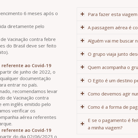
vencimento 6 meses após o
Para fazer esta viagem 
ida diretamente pelo
A passagem aérea é co
l de Vacinação contra febre
Alguém vai me buscar 
es do Brasil deve ser feito
ito).
O grupo viaja junto des
referente ao Covid-19
Quem acompanha o gru
partir de junho de 2022, o
ar qualquer documentação
O Egito é um destino p
ra entrar no país.
cinado, recomendamos levar
Como devemos agir nu
ado de Vacinação contra
 em inglês emitido pelo
Como é a forma de pa
os verificar os
ompanhia aérea referentes
E se o pagamento é fe
arque.
a minha viagem?
referente ao Covid-19
partir do dia 02/06/2023 o