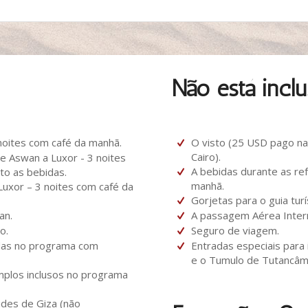
Não está inclu
oites com café da manhã.
O visto (25 USD pago n
Cairo).
 Aswan a Luxor - 3 noites
A bebidas durante as ref
o as bebidas.
manhã.
xor – 3 noites com café da
Gorjetas para o guia turí
an.
A passagem Aérea Intern
o.
Seguro de viagem.
das no programa com
Entradas especiais para
e o Tumulo de Tutancâm
plos inclusos no programa
des de Giza (não