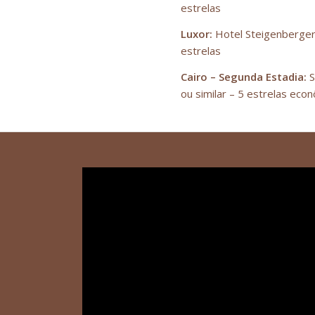
estrelas
Luxor:
Hotel Steigenberger 
estrelas
Cairo – Segunda Estadia:
S
ou similar – 5 estrelas econ