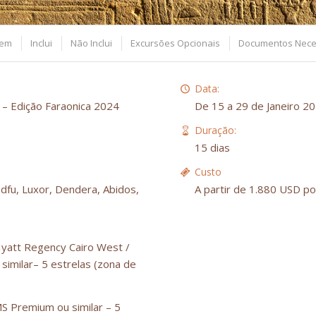
gem
Inclui
Não Inclui
Excursões Opcionais
Documentos Nece
Data:
 – Edição Faraonica 2024
De 15 a 29 de Janeiro 2
Duração:
15 dias
Custo
fu, Luxor, Dendera, Abidos,
A partir de 1.880 USD p
yatt Regency Cairo West /
similar– 5 estrelas (zona de
S Premium ou similar – 5