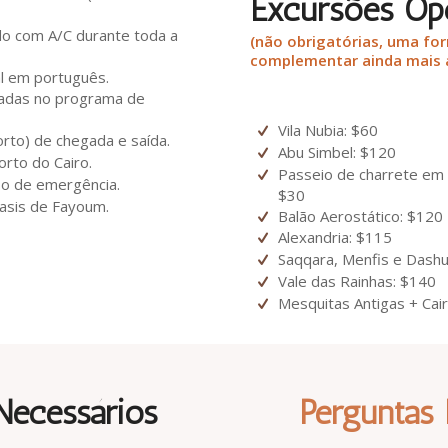
Excursões Op
do com A/C durante toda a
(não obrigatórias, uma fo
complementar ainda mais 
al em português.
adas no programa de
Vila Nubia: $60
rto) de chegada e saída.
Abu Simbel: $120
rto do Cairo.
Passeio de charrete em 
so de emergência.
$30
asis de Fayoum.
Balão Aerostático: $120
Alexandria: $115
Saqqara, Menfis e Dashu
Vale das Rainhas: $140
Mesquitas Antigas + Cai
ecessários
Perguntas 