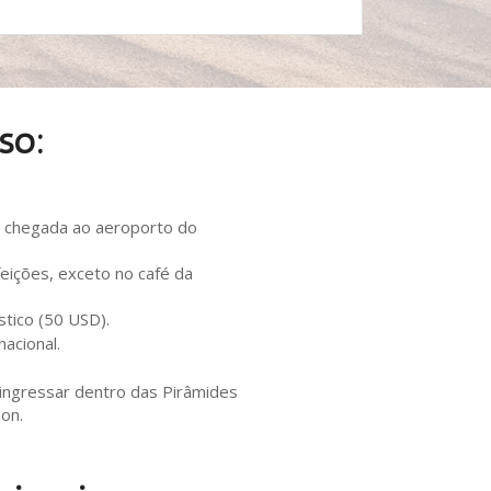
so:
a chegada ao aeroporto do
eições, exceto no café da
stico (50 USD).
acional.
 ingressar dentro das Pirâmides
on.