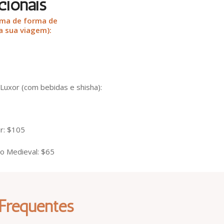
cionais
rma de forma de
a sua viagem):
Luxor (com bebidas e shisha):
r: $105
ro Medieval: $65
Frequentes